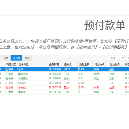
预付款单
业务交易之前，向供货方或厂商预先支付的定金/押金等，比如在【采购
立之后，会对应生成一笔应收明细账款，在【应收应付】-【应付明细账】